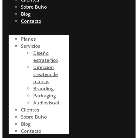
Sobre Buho
Blog
Contacto
Planes
Servicios
Diseño
estratégico
Dirección
creativa de
marcas
Branding
Packaging
Audiovisual
Clientes
Sobre Buho
Blog
Contacto