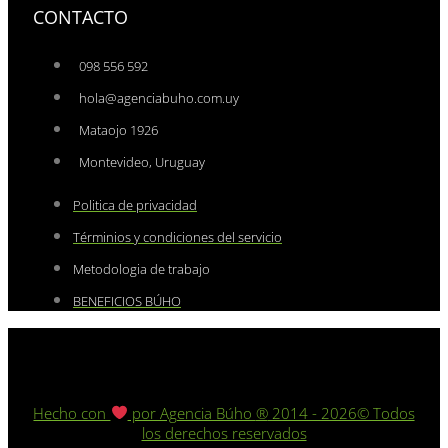
CONTACTO
098 556 592
hola@agenciabuho.com.uy
Mataojo 1926
Montevideo, Uruguay
Politica de privacidad
Términios y condiciones del servicio
Metodologia de trabajo
BENEFICIOS BÚHO
Hecho con
por Agencia Búho
®️
2014 - 2026© Todos
los derechos reservados