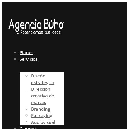
Ir
al
contenido
Planes
Servicios
Diseño
estratégico
Dirección
creativa de
marcas
Branding
Packaging
Audiovisual
Clientes