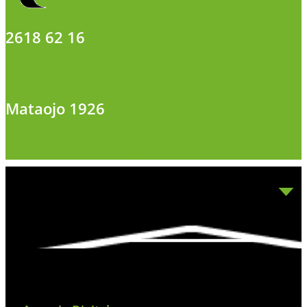
2618 62 16
098 556 592
Mataojo 1926
Instagram
Facebook-f
Youtube
Linkedin