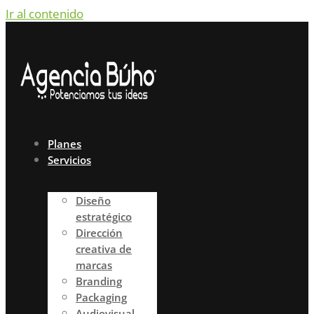
Ir al contenido
Planes
Servicios
Diseño
estratégico
Dirección
creativa de
marcas
Branding
Packaging
Audiovisual