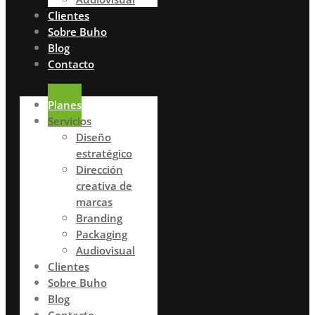
Clientes
Sobre Buho
Blog
Contacto
Planes
Servicios
Diseño
estratégico
Dirección
creativa de
marcas
Branding
Packaging
Audiovisual
Clientes
Sobre Buho
Blog