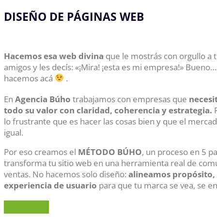
DISEÑO DE PÁGINAS WEB
Hacemos esa web divina
que le mostrás con orgullo a t
amigos y les decís: «¡Mira! ¡esta es mi empresa!» Bueno…
hacemos acá
.
En
Agencia Búho
trabajamos con empresas que
necesi
todo su valor con claridad, coherencia y estrategia.
P
lo frustrante que es hacer las cosas bien y que el mercad
igual.
Por eso creamos el
MÉTODO BÚHO
, un proceso en 5 p
transforma tu sitio web en una herramienta real de com
ventas. No hacemos solo diseño:
alineamos propósito, 
experiencia de usuario
para que tu marca se vea, se ent
Proyectos