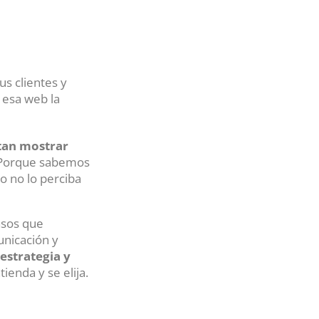
us clientes y
 esa web la
tan mostrar
orque sabemos
o no lo perciba
asos que
unicación y
estrategia y
ienda y se elija.