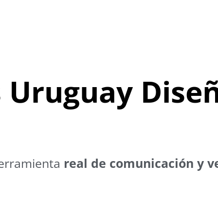
s
Uruguay
Dise
erramienta
real de comunicación y v