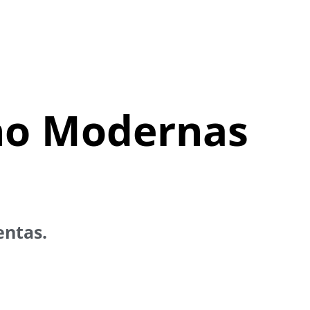
ño
Modernas
entas.