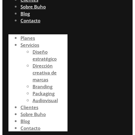
Sobre Buho
Blog
Contacto
Planes
Servicios
Diseño
estratégico
Dirección
creativa de
marcas
Branding
Packaging
Audiovisual
Clientes
Sobre Buho
Blog
Contacto