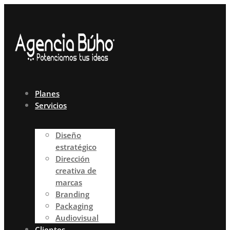
Ir
al
contenido
Planes
Servicios
Diseño
estratégico
Dirección
creativa de
marcas
Branding
Packaging
Audiovisual
Clientes