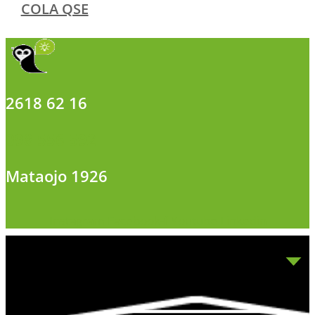
COLA QSE
2618 62 16
098 556 592
Mataojo 1926
Instagram
Facebook-f
Youtube
Linkedin