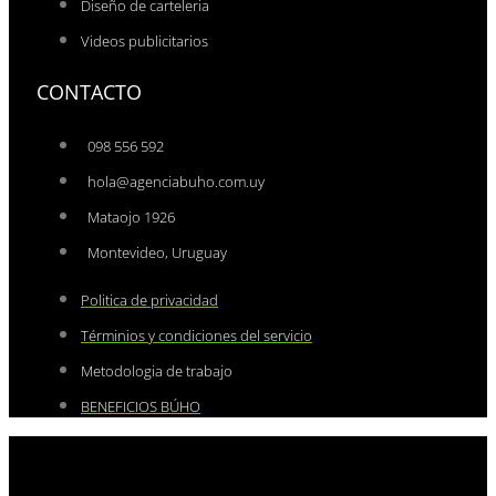
Diseño de carteleria
Videos publicitarios
CONTACTO
098 556 592
hola@agenciabuho.com.uy
Mataojo 1926
Montevideo, Uruguay
Politica de privacidad
Términios y condiciones del servicio
Metodologia de trabajo
BENEFICIOS BÚHO