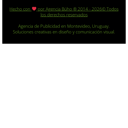
Hecho con
por Agencia Búho
®️
2014 - 2026© Todos
los derechos reservados
Agencia de Publicidad en Montevideo, Uruguay.
Soluciones creativas en diseño y comunicación visual.