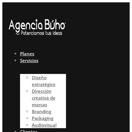
Ir
al
contenido
Planes
Servicios
Diseño
estratégico
Dirección
creativa de
marcas
Branding
Packaging
Audiovisual
Clientes