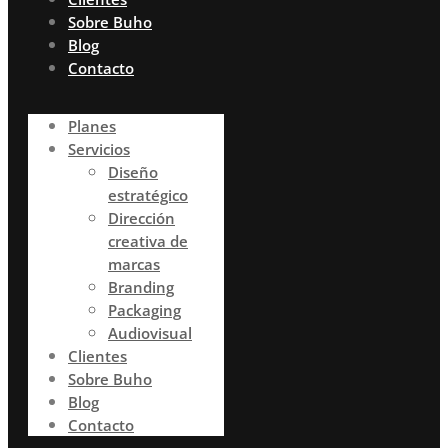
Sobre Buho
Blog
Contacto
Planes
Servicios
Diseño
estratégico
Dirección
creativa de
marcas
Branding
Packaging
Audiovisual
Clientes
Sobre Buho
Blog
Contacto