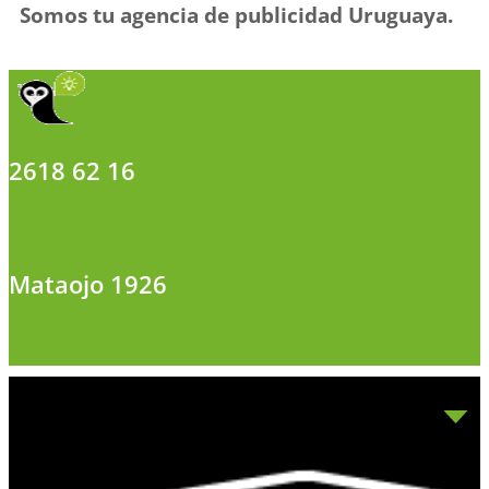
Somos tu agencia de publicidad Uruguaya.
2618 62 16
098 556 592
Mataojo 1926
Instagram
Facebook-f
Youtube
Linkedin