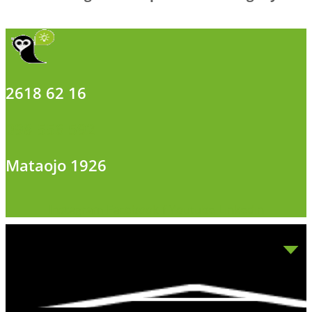
2618 62 16
098 556 592
Mataojo 1926
Instagram
Facebook-f
Youtube
Linkedin