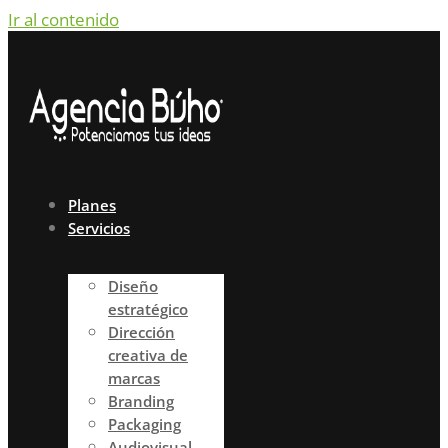
Ir al contenido
Planes
Servicios
Diseño
estratégico
Dirección
creativa de
marcas
Branding
Packaging
Audiovisual