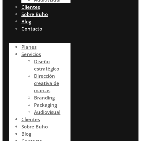
Clientes
Sobre Buho
Blog
Contacto
Planes
Servicios
Diseño
estratégico
Dirección
creativa de
marcas
Branding
Packaging
Audiovisual
Clientes
Sobre Buho
Blog