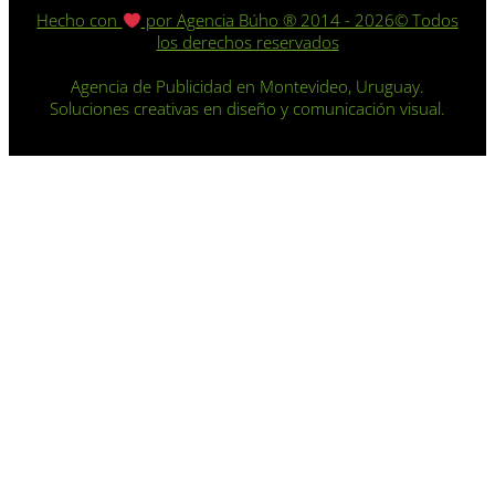
Hecho con
por Agencia Búho
®️
2014 - 2026© Todos
los derechos reservados
Agencia de Publicidad en Montevideo, Uruguay.
Soluciones creativas en diseño y comunicación visual.